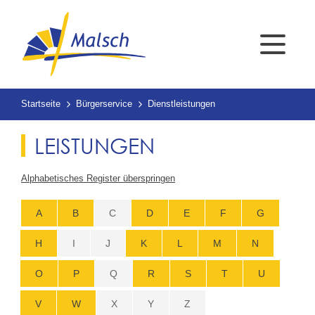
Startseite
Bürgerservice
Dienstleistungen
LEISTUNGEN
Alphabetisches Register überspringen
A
B
C
D
E
F
G
H
I
J
K
L
M
N
O
P
Q
R
S
T
U
V
W
X
Y
Z