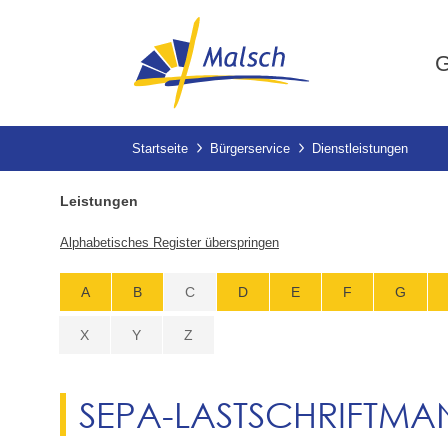
G
Startseite
Bürgerservice
Dienstleistungen
Leistungen
Alphabetisches Register überspringen
A
B
C
D
E
F
G
X
Y
Z
SEPA-LASTSCHRIFTMA