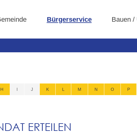
emeinde
Bürgerservice
Bauen /
H
I
J
K
L
M
N
O
P
NDAT ERTEILEN