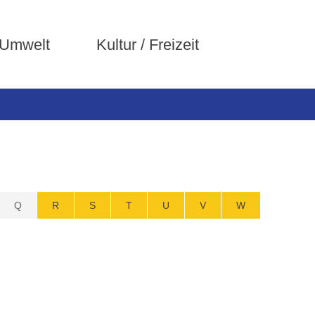
 Umwelt
Kultur / Freizeit
Q
R
S
T
U
V
W