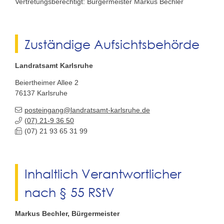
Vertretungsberechtigt: Bürgermeister Markus Bechler
Zuständige Aufsichtsbehörde
Landratsamt Karlsruhe
Beiertheimer Allee 2
76137
Karlsruhe
posteingang@landratsamt-karlsruhe.de
(07) 21-9
36
50
(07) 21
93
65
31
99
Inhaltlich Verantwortlicher
nach § 55 RStV
Markus
Bechler
, Bürgermeister