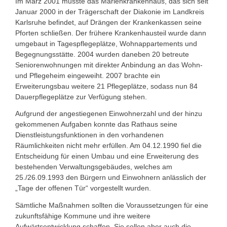
Im März 2001 musste das Marienkrankenhaus, das sich seit
Januar 2000 in der Trägerschaft der Diakonie im Landkreis
Karlsruhe befindet, auf Drängen der Krankenkassen seine
Pforten schließen. Der frühere Krankenhausteil wurde dann
umgebaut in Tagespflegeplätze, Wohnappartements und
Begegnungsstätte. 2004 wurden daneben 20 betreute
Seniorenwohnungen mit direkter Anbindung an das Wohn-
und Pflegeheim eingeweiht. 2007 brachte ein
Erweiterungsbau weitere 21 Pflegeplätze, sodass nun 84
Dauerpflegeplätze zur Verfügung stehen.
Aufgrund der angestiegenen Einwohnerzahl und der hinzu
gekommenen Aufgaben konnte das Rathaus seine
Dienstleistungsfunktionen in den vorhandenen
Räumlichkeiten nicht mehr erfüllen. Am 04.12.1990 fiel die
Entscheidung für einen Umbau und eine Erweiterung des
bestehenden Verwaltungs­gebäudes, welches am
25./26.09.1993 den Bürgern und Einwohnern anlässlich der
„Tage der offenen Tür“ vorgestellt wurden.
Sämtliche Maßnahmen sollten die Voraussetzungen für eine
zukunftsfähige Kommune und ihre weitere
Aufwärtsentwicklung schaffen. Sie sollen aber auch die