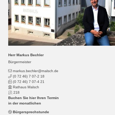
Herr
Markus
Bechler
Bürgermeister
markus.bechler@malsch.de
(0
72
46) 7
07-2
18
(0
72
46) 7
07-4
21
Rathaus Malsch
218
Buchen Sie hier Ihren Termin
in der monatlichen
Bürgersprechstunde