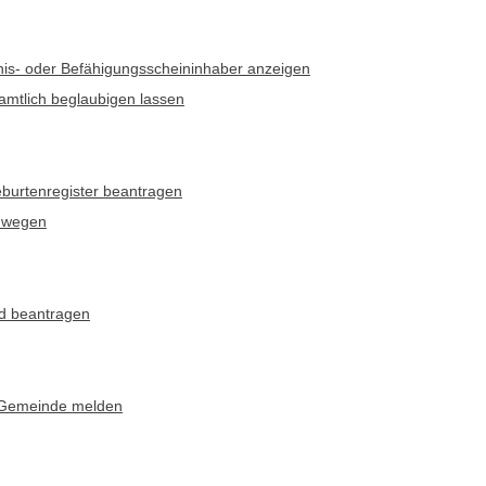
is- oder Befähigungsscheininhaber anzeigen
 amtlich beglaubigen lassen
burtenregister beantragen
s wegen
and beantragen
r Gemeinde melden