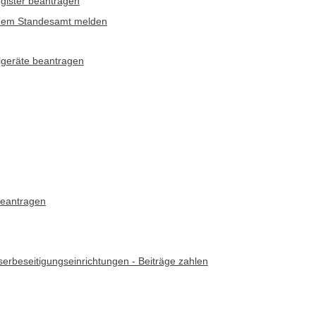
gister beantragen
ng dem Standesamt melden
elgeräte beantragen
beantragen
rbeseitigungseinrichtungen - Beiträge zahlen