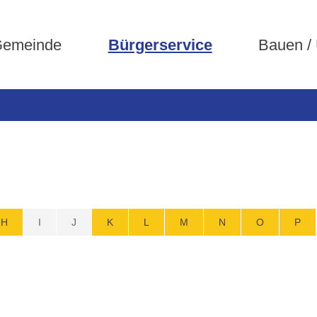
emeinde
Bürgerservice
Bauen /
H
I
J
K
L
M
N
O
P