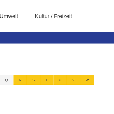
 Umwelt
Kultur / Freizeit
Q
R
S
T
U
V
W