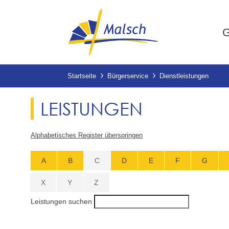
G
Startseite
Bürgerservice
Dienstleistungen
LEISTUNGEN
Alphabetisches Register überspringen
A
B
C
D
E
F
G
X
Y
Z
Leistungen suchen