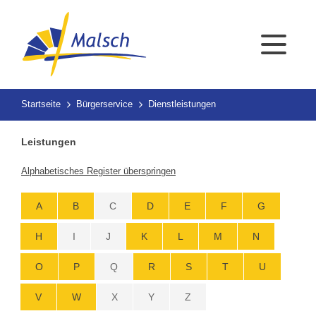
Startseite
Bürgerservice
Dienstleistungen
Leistungen
Alphabetisches Register überspringen
A
B
C
D
E
F
G
H
I
J
K
L
M
N
O
P
Q
R
S
T
U
V
W
X
Y
Z