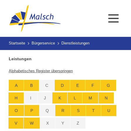
Startseite
Bürgerservice
Dienstleistungen
Leistungen
Alphabetisches Register überspringen
A
B
C
D
E
F
G
H
I
J
K
L
M
N
O
P
Q
R
S
T
U
V
W
X
Y
Z