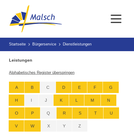
Startseite
Bürgerservice
Dienstleistungen
Leistungen
Alphabetisches Register überspringen
A
B
C
D
E
F
G
H
I
J
K
L
M
N
O
P
Q
R
S
T
U
V
W
X
Y
Z