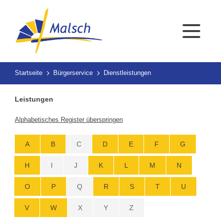
Startseite
Bürgerservice
Dienstleistungen
Leistungen
Alphabetisches Register überspringen
A
B
C
D
E
F
G
H
I
J
K
L
M
N
O
P
Q
R
S
T
U
V
W
X
Y
Z