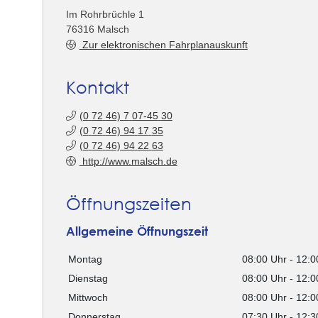
Im Rohrbrüchle 1
76316
Malsch
Zur elektronischen Fahrplanauskunft
Kontakt
(0
72
46) 7
07-45
30
(0
72
46) 94
17
35
(0
72
46) 94
22
63
http://www.malsch.de
Öffnungszeiten
Allgemeine Öffnungszeit
Montag
08:00 Uhr
-
12:0
Dienstag
08:00 Uhr
-
12:0
Mittwoch
08:00 Uhr
-
12:0
Donnerstag
07:30 Uhr
-
12:3