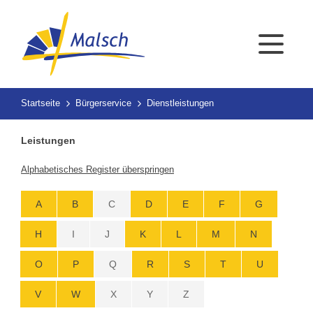
Startseite
Bürgerservice
Dienstleistungen
Leistungen
Alphabetisches Register überspringen
A
B
C
D
E
F
G
H
I
J
K
L
M
N
O
P
Q
R
S
T
U
V
W
X
Y
Z