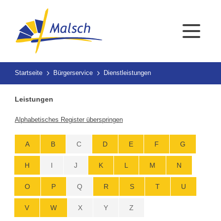
Startseite
Bürgerservice
Dienstleistungen
Leistungen
Alphabetisches Register überspringen
A
B
C
D
E
F
G
H
I
J
K
L
M
N
O
P
Q
R
S
T
U
V
W
X
Y
Z