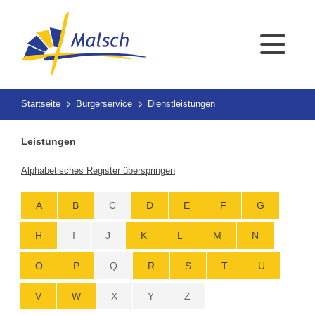
Startseite
Bürgerservice
Dienstleistungen
Leistungen
Alphabetisches Register überspringen
A
B
C
D
E
F
G
H
I
J
K
L
M
N
O
P
Q
R
S
T
U
V
W
X
Y
Z