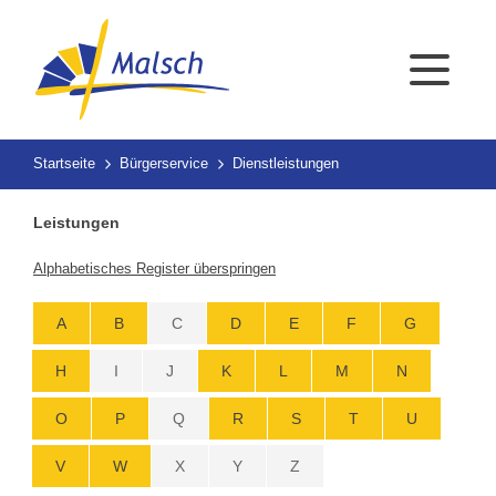
Startseite
Bürgerservice
Dienstleistungen
Leistungen
Alphabetisches Register überspringen
A
B
C
D
E
F
G
H
I
J
K
L
M
N
O
P
Q
R
S
T
U
V
W
X
Y
Z