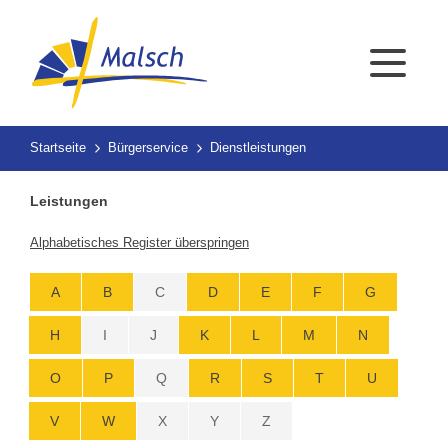
Startseite
Bürgerservice
Dienstleistungen
Leistungen
Alphabetisches Register überspringen
A
B
C
D
E
F
G
H
I
J
K
L
M
N
O
P
Q
R
S
T
U
V
W
X
Y
Z