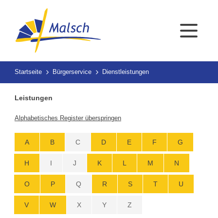
Startseite
Bürgerservice
Dienstleistungen
Leistungen
Alphabetisches Register überspringen
A
B
C
D
E
F
G
H
I
J
K
L
M
N
O
P
Q
R
S
T
U
V
W
X
Y
Z