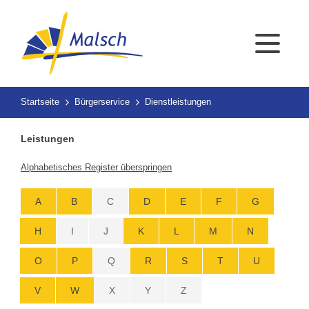
Startseite
Bürgerservice
Dienstleistungen
Leistungen
Alphabetisches Register überspringen
A
B
C
D
E
F
G
H
I
J
K
L
M
N
O
P
Q
R
S
T
U
V
W
X
Y
Z