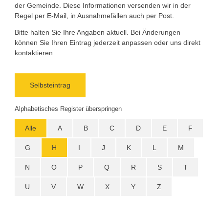
der Gemeinde. Diese Informationen versenden wir in der
Regel per E-Mail, in Ausnahmefällen auch per Post.
Bitte halten Sie Ihre Angaben aktuell. Bei Änderungen
können Sie Ihren Eintrag jederzeit anpassen oder uns direkt
kontaktieren.
Selbsteintrag
Alphabetisches Register überspringen
Alle
A
B
C
D
E
F
G
H
I
J
K
L
M
N
O
P
Q
R
S
T
U
V
W
X
Y
Z