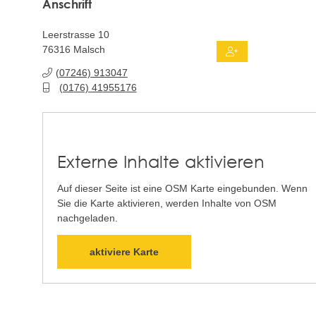
Anschrift
Leerstrasse 10
76316
Malsch
(0
72
46) 91
30
47
(01
76) 41
95
51
76
Externe Inhalte aktivieren
Auf dieser Seite ist eine OSM Karte eingebunden. Wenn
Sie die Karte aktivieren, werden Inhalte von OSM
nachgeladen.
aktiviere Karte