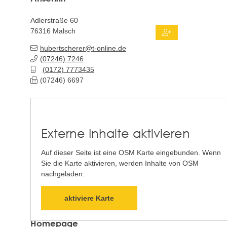
Adlerstraße 60
76316
Malsch
hubertscherer@t-online.de
(0
72
46) 72
46
(01
72) 7
77
34
35
(0
72
46) 66
97
Externe Inhalte aktivieren
Auf dieser Seite ist eine OSM Karte eingebunden. Wenn
Sie die Karte aktivieren, werden Inhalte von OSM
nachgeladen.
aktiviere Karte
Homepage