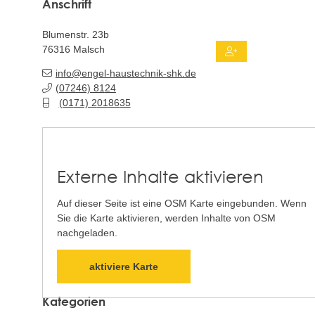
Anschrift
Blumenstr. 23b
76316
Malsch
info@engel-haustechnik-shk.de
(0
72
46) 81
24
(01
71) 2
01
86
35
Externe Inhalte aktivieren
Auf dieser Seite ist eine OSM Karte eingebunden. Wenn
Sie die Karte aktivieren, werden Inhalte von OSM
nachgeladen.
aktiviere Karte