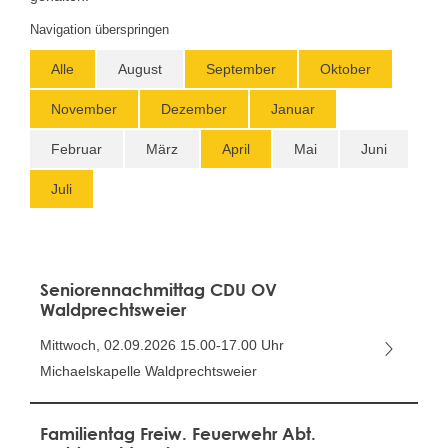
Navigation überspringen
Alle
August
September
Oktober
November
Dezember
Januar
Februar
März
April
Mai
Juni
Juli
Seniorennachmittag CDU OV
Waldprechtsweier
Mittwoch, 02.09.2026
15.00-17.00 Uhr
Michaelskapelle Waldprechtsweier
Familientag Freiw. Feuerwehr Abt.