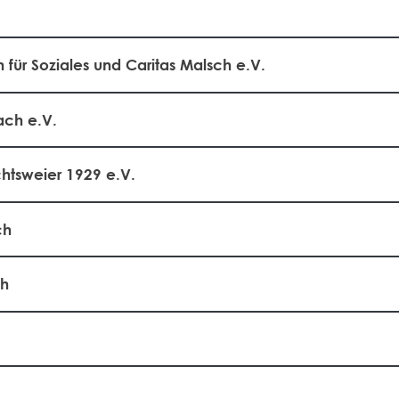
 für Soziales und Caritas Malsch e.V.
ach e.V.
htsweier 1929 e.V.
ch
ch