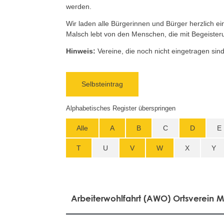
werden.
Wir laden alle Bürgerinnen und Bürger herzlich ei
Malsch lebt von den Menschen, die mit Begeister
Hinweis:
Vereine, die noch nicht eingetragen sin
Selbsteintrag
Alphabetisches Register überspringen
Alle
A
B
C
D
E
T
U
V
W
X
Y
Arbeiterwohlfahrt (AWO) Ortsverein M