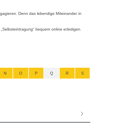
engagieren. Denn das lebendige Miteinander in
n „Selbsteintragung“ bequem online erledigen.
N
O
P
Q
R
S