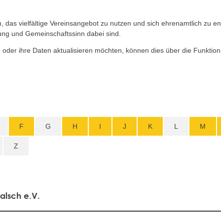
n, das vielfältige Vereinsangebot zu nutzen und sich ehrenamtlich zu 
ung und Gemeinschaftssinn dabei sind.
d oder ihre Daten aktualisieren möchten, können dies über die Funktio
F
G
H
I
J
K
L
M
Z
alsch e.V.