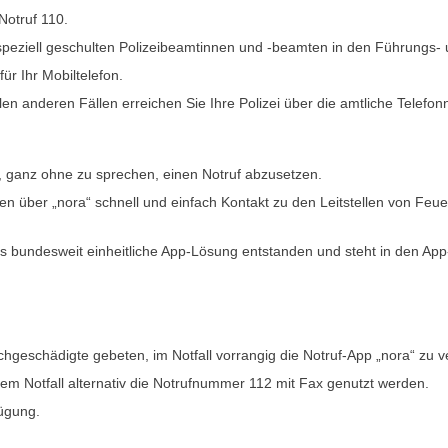
Notruf 110.
n speziell geschulten Polizeibeamtinnen und -beamten in den Führun
ür Ihr Mobiltelefon.
en anderen Fällen erreichen Sie Ihre Polizei über die amtliche Telefon
n, ganz ohne zu sprechen, einen Notruf abzusetzen.
n über „nora“ schnell und einfach Kontakt zu den Leitstellen von Feu
ls bundesweit einheitliche App-Lösung entstanden und steht in den Ap
hgeschädigte gebeten, im Notfall vorrangig die Notruf-App „nora“ zu 
nem Notfall alternativ die Notrufnummer 112 mit Fax genutzt werden
.
fügung.