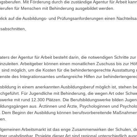
gsberufen. Mit Förderung durch die zuständige Agentur für Arbeit ka
Berufen für Menschen mit Behinderung ausgebildet werden.
lick auf die Ausbildungs- und Prüfungsanforderungen einen Nachteilsau
sabschnitten,
aters der Agentur für Arbeit besteht darin, die notwendigen Schritte 
einzuleiten. Arbeitgeber können einen monatlichen Zuschuss bis zur H
sind möglich, um die Kosten für die behindertengerechte Ausstattung 
ste des Integrationsamtes umfangreiche Hilfen zur behindertengerech
usbildung in einem anerkannten Ausbildungsberuf möglich ist, stehen 
rchgeführt. Für Jugendliche mit Behinderung, die wegen Art oder Schwe
erke mit rund 12.300 Plätzen. Die Berufsbildungswerke bilden Jugendl
bildungsgängen aus. Ärztinnen und Ärzte, Psychologinnen und Psych
d. Dem Beginn der Ausbildung können berufsvorbereitende Maßnahmen v
den.
gemeinen Arbeitsmarkt ist das enge Zusammenwirken der Schulen, der A
er unabdingbar. Projekte dieser Art sind regional unterschiedlich aus