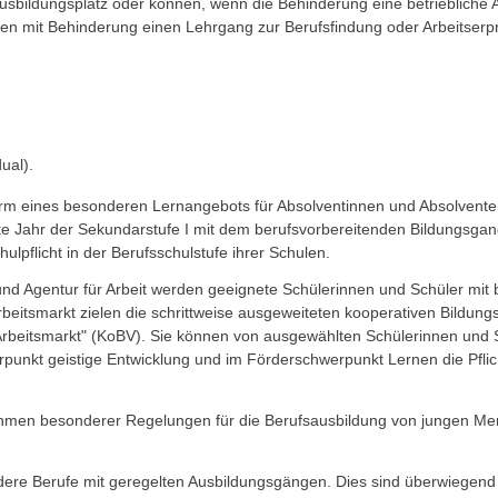
bildungsplatz oder können, wenn die Behinderung eine betriebliche Au
en mit Behinderung einen Lehrgang zur Berufsfindung oder Arbeitserp
ual).
Form eines besonderen Lernangebots für Absolventinnen und Absolven
tzte Jahr der Sekundarstufe I mit dem berufsvorbereitenden Bildungsg
ulpflicht in der Berufsschulstufe ihrer Schulen.
und Agentur für Arbeit werden geeignete Schülerinnen und Schüler mit 
n Arbeitsmarkt zielen die schrittweise ausgeweiteten kooperativen Bild
Arbeitsmarkt" (KoBV). Sie können von ausgewählten Schülerinnen und S
unkt geistige Entwicklung und im Förderschwerpunkt Lernen die Pflich
ahmen besonderer Regelungen für die Berufsausbildung von jungen Men
ere Berufe mit geregelten Ausbildungsgängen. Dies sind überwiegend