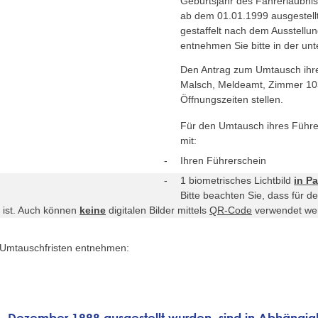
Geburtsjahr des Fahrerlaubni
ab dem 01.01.1999 ausgestellt 
gestaffelt nach dem Ausstellu
entnehmen Sie bitte in der un
Den Antrag zum Umtausch ihre
Malsch, Meldeamt, Zimmer 103
Öffnungszeiten stellen.
Für den Umtausch ihres Führer
mit:
Ihren Führerschein
1 biometrisches Lichtbild
in P
Bitte beachten Sie, dass für 
 ist. Auch können
keine
digitalen Bilder mittels
QR-Code
verwendet we
n Umtauschfristen entnehmen:
 31. Dezember 1998 ausgestellt wurden, sind in Abhängi