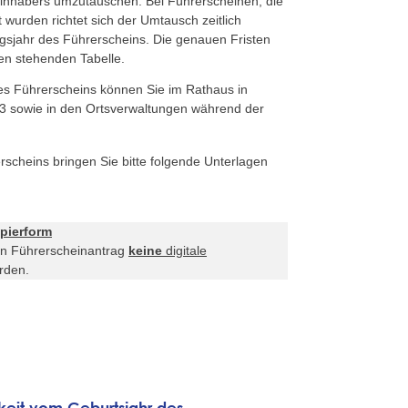
sinhabers umzutauschen. Bei Führerscheinen, die
wurden richtet sich der Umtausch zeitlich
ngsjahr des Führerscheins. Die genauen Fristen
ten stehenden Tabelle.
s Führerscheins können Sie im Rathaus in
 sowie in den Ortsverwaltungen während der
scheins bringen Sie bitte folgende Unterlagen
apierform
den Führerscheinantrag
keine
digitale
rden.
gkeit vom
Geburtsjahr
des