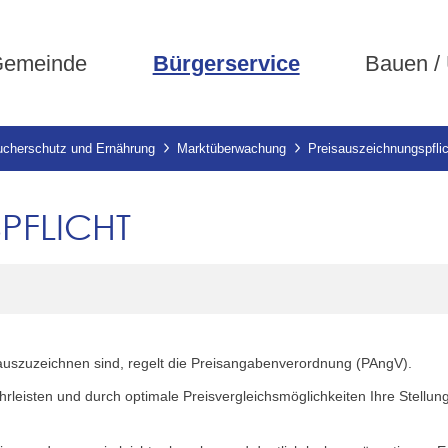
emeinde
Bürgerservice
Bauen /
ucherschutz und Ernährung
Marktüberwachung
Preisauszeichnungspflic
PFLICHT
auszuzeichnen sind, regelt die Preisangabenverordnung (PAngV).
währleisten und durch optimale Preisvergleichsmöglichkeiten Ihre Ste