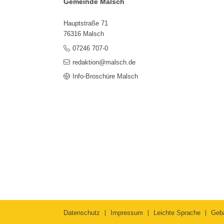
Gemeinde Malsch
Hauptstraße 71
76316 Malsch
07246 707-0
redaktion@malsch.de
Info-Broschüre Malsch
Datenschutz
Impressum
Leichte Sprache
Geb