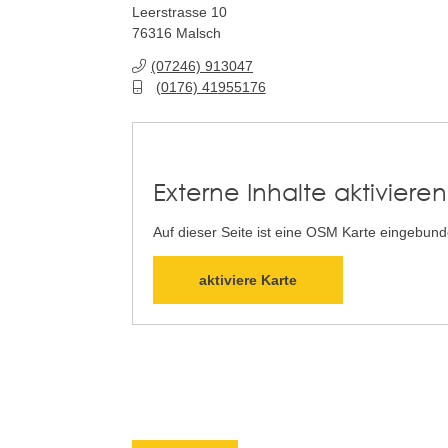
Leerstrasse 10
76316
Malsch
(0
72
46) 91
30
47
(01
76) 41
95
51
76
Externe Inhalte aktivieren
Auf dieser Seite ist eine OSM Karte eingebun
aktiviere Karte