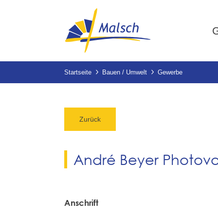
G
Startseite
Bauen / Umwelt
Gewerbe
Zurück
André Beyer Photovo
Anschrift