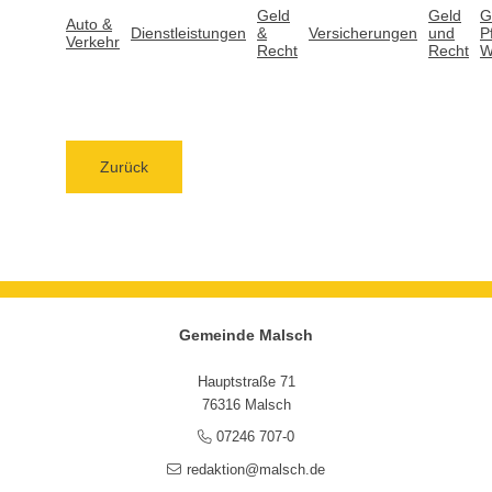
Geld
Geld
G
Auto &
Dienstleistungen
&
Versicherungen
und
P
Verkehr
Recht
Recht
W
Zurück
Gemeinde Malsch
Hauptstraße 71
76316 Malsch
07246 707-0
redaktion@malsch.de