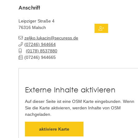
Anschrift
Leipziger Straße 4
76316
Malsch
zeljko.lukacin@securess.de
(0
72
46) 94
46
64
(01
78) 8
53
78
80
(0
72
46) 94
46
65
Externe Inhalte aktivieren
Auf dieser Seite ist eine OSM Karte eingebunden. Wenn
Sie die Karte aktivieren, werden Inhalte von OSM
nachgeladen.
aktiviere Karte