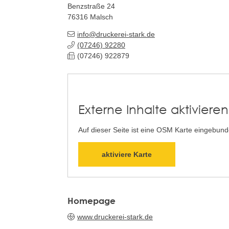
Benzstraße 24
76316
Malsch
info@druckerei-stark.de
(0
72
46) 9
22
80
(0
72
46) 92
28
79
Externe Inhalte aktivieren
Auf dieser Seite ist eine OSM Karte eingebun
aktiviere Karte
Homepage
www.druckerei-stark.de