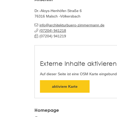
Dr.-Aloys-Henhöfer-Straße 6
76316
Malsch
Völkersbach
info@architekturbuero-zimmermann.de
(0
72
04) 94
12
18
(0
72
04) 94
12
19
Externe Inhalte aktivieren
Auf dieser Seite ist eine OSM Karte eingebun
aktiviere Karte
Homepage