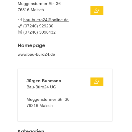
Muggensturmer Str. 36
76316
Malsch
bau-buero24@online.de
(0
72
46) 92
92
36
(0
72
46) 3
09
84
32
Homepage
www.bau-büro24.de
Jürgen
Buhmann
Bau-Büro24 UG
Muggensturmer Str. 36
76316
Malsch