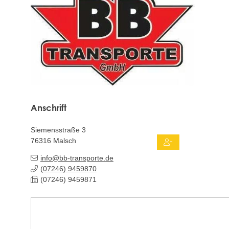
Anschrift
Siemensstraße 3
76316
Malsch
info@bb-transporte.de
(0
72
46) 9
45
98
70
(0
72
46) 9
45
98
71