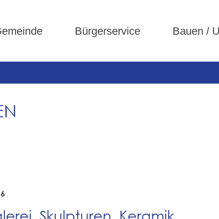
emeinde
Bürgerservice
Bauen / 
EN
26
lerei, Skulpturen, Keramik