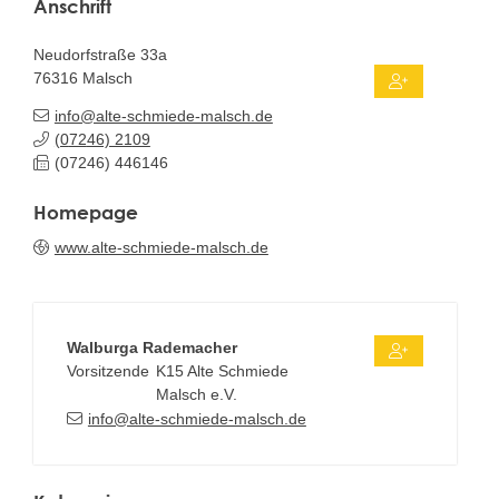
Anschrift
Neudorfstraße 33a
76316
Malsch
info@alte-schmiede-malsch.de
(0
72
46) 21
09
(0
72
46) 44
61
46
Homepage
www.alte-schmiede-malsch.de
Walburga
Rademacher
Vorsitzende
K15 Alte Schmiede
Malsch e.V.
info@alte-schmiede-malsch.de