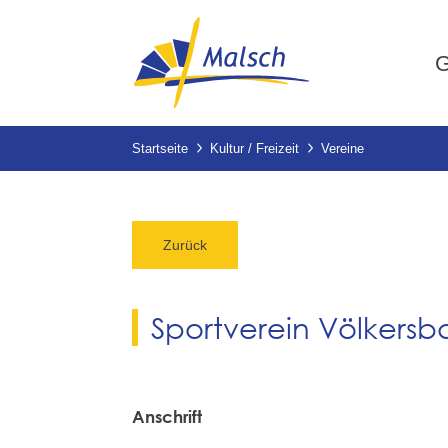
G
Startseite
Kultur / Freizeit
Vereine
Zurück
Sportverein Völkersb
Anschrift